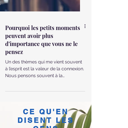
Pourquoi les petits moments
peuvent avoir plus
d'importance que vous ne le
pensez
Un des thèmes qui me vient souvent
à l’esprit est la valeur de la connexion.
Nous pensons souvent à la
connexion comme à quelque chose
de grand : une conversation profonde
avec un partenaire ou un ami proche,
ou encore un lien important avec
quelqu’un qui peut faire avancer
CE QU'EN