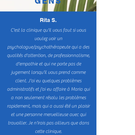
notre carrière ou aider nos enfants.
DISENT LES
Tout cela est certes important, mais
GENS
ce sur quoi je veux me concentrer ici
n’a rien de grand ni de dramatique. Il
s’agit de petits moments humains qui
Rita S.
nous rappellent q
C'est la clinique qu'il vous faut si vous
voulez voir un
psychologue/psychothérapeute qui a des
qualités d'attention, de professionnalisme,
d'empathie et qui ne porte pas de
jugement lorsqu'il vous prend comme
client. J'ai eu quelques problèmes
administratifs et j'ai eu affaire à Maria qui
a non seulement résolu les problèmes
rapidement, mais qui a aussi été un plaisir
et une personne merveilleuse avec qui